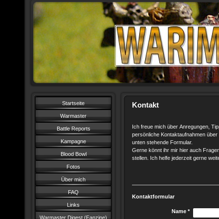
Startseite
Kontakt
Warmaster
Ich freue mich über Anregungen, Ti
Battle Reports
persönliche Kontaktaufnahmen über
Kampagne
unten stehende Formular.
Gerne könnt ihr mir hier auch Frage
Blood Bowl
stellen. Ich helfe jederzeit gerne weit
Fotos
Über mich
FAQ
Kontaktformular
Links
Name
*
Warmaster Digest (Fanzine)