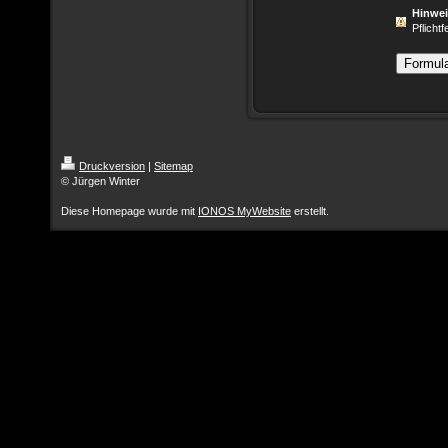
Hinwe
Pflichtf
Druckversion
|
Sitemap
© Jürgen Winter
Diese Homepage wurde mit
IONOS MyWebsite
erstellt.