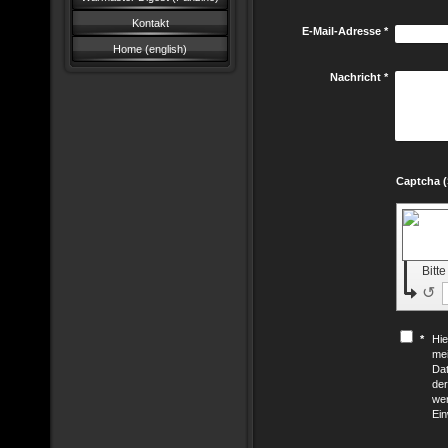
Kontakt
E-Mail-Adresse
*
Home (english)
Nachricht
*
Bitt
↺
*
Hie
mei
Dat
der
wer
Ein