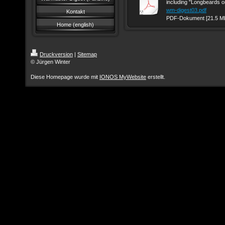
including "Longbeards o
wm-digest03.pdf
Kontakt
PDF-Dokument [21.5 M
Home (english)
Druckversion
|
Sitemap
© Jürgen Winter
Diese Homepage wurde mit
IONOS MyWebsite
erstellt.