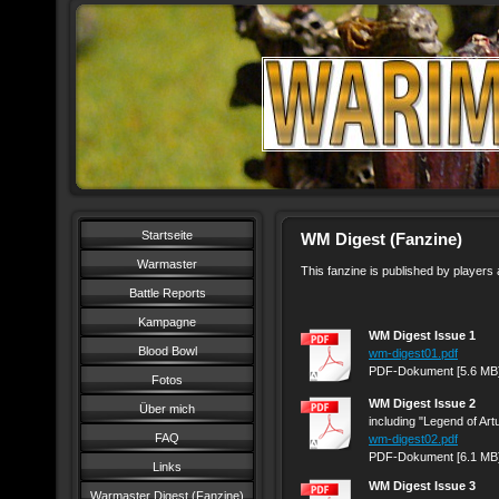
Startseite
WM Digest (Fanzine)
Warmaster
This fanzine is published by playe
Battle Reports
Kampagne
WM Digest Issue 1
Blood Bowl
wm-digest01.pdf
PDF-Dokument [5.6 MB
Fotos
WM Digest Issue 2
Über mich
including "Legend of Artu
FAQ
wm-digest02.pdf
PDF-Dokument [6.1 MB
Links
WM Digest Issue 3
Warmaster Digest (Fanzine)