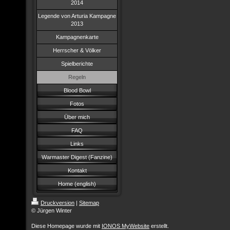
2014
Legende von Arturia Kampagne
2013
Kampagnenkarte
Herrscher & Völker
Spielberichte
Regeln
Blood Bowl
Fotos
Über mich
FAQ
Links
Warmaster Digest (Fanzine)
Kontakt
Home (english)
Druckversion
|
Sitemap
© Jürgen Winter
Diese Homepage wurde mit
IONOS MyWebsite
erstellt.