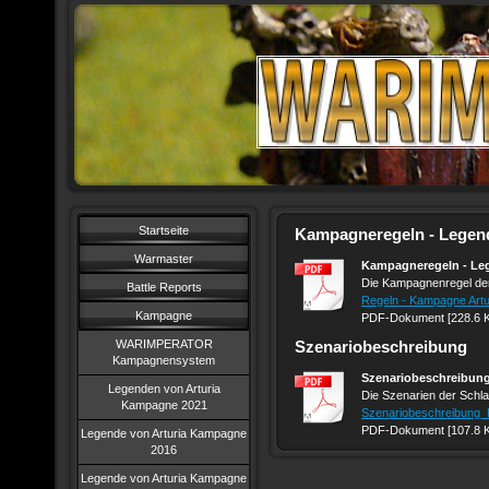
Startseite
Kampagneregeln - Legend
Warmaster
Kampagneregeln - Leg
Die Kampagnenregel der
Battle Reports
Regeln - Kampagne Artu
Kampagne
PDF-Dokument [228.6 
WARIMPERATOR
Szenariobeschreibung
Kampagnensystem
Szenariobeschreibun
Legenden von Arturia
Die Szenarien der Schla
Kampagne 2021
Szenariobeschreibung
PDF-Dokument [107.8 
Legende von Arturia Kampagne
2016
Legende von Arturia Kampagne